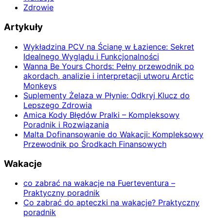
Zdrowie
Artykuły
Wykładzina PCV na Ścianę w Łazience: Sekret
Idealnego Wyglądu i Funkcjonalności
Wanna Be Yours Chords: Pełny przewodnik po
akordach, analizie i interpretacji utworu Arctic
Monkeys
Suplementy Żelaza w Płynie: Odkryj Klucz do
Lepszego Zdrowia
Amica Kody Błędów Pralki – Kompleksowy
Poradnik i Rozwiązania
Malta Dofinansowanie do Wakacji: Kompleksowy
Przewodnik po Środkach Finansowych
Wakacje
co zabrać na wakacje na Fuerteventura –
Praktyczny poradnik
Co zabrać do apteczki na wakacje? Praktyczny
poradnik