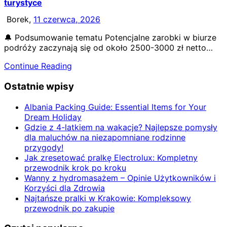
turystyce
Borek,
11 czerwca, 2026
🔔 Podsumowanie tematu Potencjalne zarobki w biurze
podróży zaczynają się od około 2500-3000 zł netto…
Continue Reading
Ostatnie wpisy
Albania Packing Guide: Essential Items for Your
Dream Holiday
Gdzie z 4-latkiem na wakacje? Najlepsze pomysły
dla maluchów na niezapomniane rodzinne
przygody!
Jak zresetować pralkę Electrolux: Kompletny
przewodnik krok po kroku
Wanny z hydromasażem – Opinie Użytkowników i
Korzyści dla Zdrowia
Najtańsze pralki w Krakowie: Kompleksowy
przewodnik po zakupie