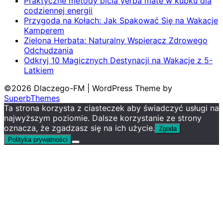
Praktyczne metody picia yerba mate w kubku dla
codziennej energii
Przygoda na Kołach: Jak Spakować Się na Wakacje
Kamperem
Zielona Herbata: Naturalny Wspieracz Zdrowego
Odchudzania
Odkryj 10 Magicznych Destynacji na Wakacje z 5-
Latkiem
©2026 Dlaczego-FM
| WordPress Theme by
SuperbThemes
Ta strona korzysta z ciasteczek aby świadczyć usługi na
najwyższym poziomie. Dalsze korzystanie ze strony
oznacza, że zgadzasz się na ich użycie.
Zgoda
Polityka prywatności