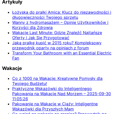
Artykuły
Łożyska do pralki Amica: Klucz do niezawodności i
długowieczności Twojego sprzętu
Wanny z hydromasażem – Opinie Użytkowników i
Korzyści dla Zdrowia
Wakacje Last Minute: Gdzie Znaleźć Najtańsze
Oferty i Jak Się Przygotować
Jaką pralkę kupić w 2015 roku? Kompleksowy
przewodnik oparty na opiniach z forum
Transform Your Bathroom with an Essential Electric
Fan
Wakacje
Co z 1000 na Wakacje: Kreatywne Pomysły dla
Twojego Budżetu!
Praktyczne Wskazówki do Inteligentnego
Pakowania na Wakacje Nad Morzem – 2025-09-30
11:05:26
Pakowanie na Wakacje w Ciąży: Inteligentne
Wskazówki dla Przyszłych Mam