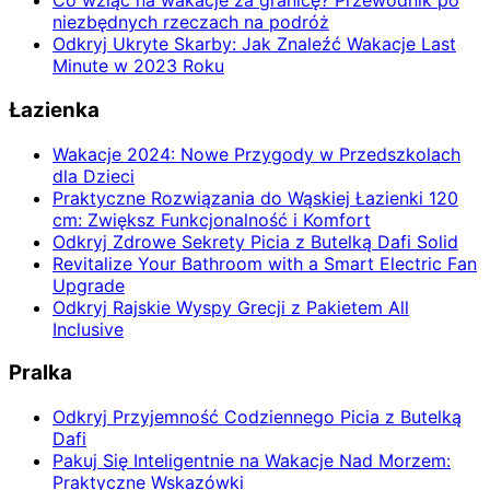
Co wziąć na wakacje za granicę? Przewodnik po
niezbędnych rzeczach na podróż
Odkryj Ukryte Skarby: Jak Znaleźć Wakacje Last
Minute w 2023 Roku
Łazienka
Wakacje 2024: Nowe Przygody w Przedszkolach
dla Dzieci
Praktyczne Rozwiązania do Wąskiej Łazienki 120
cm: Zwiększ Funkcjonalność i Komfort
Odkryj Zdrowe Sekrety Picia z Butelką Dafi Solid
Revitalize Your Bathroom with a Smart Electric Fan
Upgrade
Odkryj Rajskie Wyspy Grecji z Pakietem All
Inclusive
Pralka
Odkryj Przyjemność Codziennego Picia z Butelką
Dafi
Pakuj Się Inteligentnie na Wakacje Nad Morzem:
Praktyczne Wskazówki