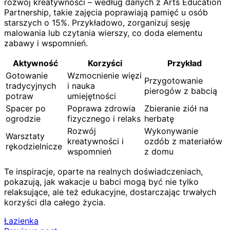
rozwój kreatywności – według danych z Arts Education
Partnership, takie zajęcia poprawiają pamięć u osób
starszych o 15%. Przykładowo, zorganizuj sesję
malowania lub czytania wierszy, co doda elementu
zabawy i wspomnień.
Aktywność
Korzyści
Przykład
Gotowanie
Wzmocnienie więzi
Przygotowanie
tradycyjnych
i nauka
pierogów z babcią
potraw
umiejętności
Spacer po
Poprawa zdrowia
Zbieranie ziół na
ogrodzie
fizycznego i relaks
herbatę
Rozwój
Wykonywanie
Warsztaty
kreatywności i
ozdób z materiałów
rękodzielnicze
wspomnień
z domu
Te inspiracje, oparte na realnych doświadczeniach,
pokazują, jak wakacje u babci mogą być nie tylko
relaksujące, ale też edukacyjne, dostarczając trwałych
korzyści dla całego życia.
Łazienka