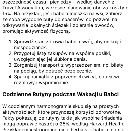
oszczędność czasu i pieniędzy – według danych z
Travel Association, wczesne planowanie obniża koszty o
15%. Na przykład, jeśli babcia mieszka na wsi, zabierz
ze sobą wygodne buty do spacerów, co pozwoli na
odkrywanie lokalnych ścieżek i zbieranie owoców,
promując aktywność fizyczną.
Sprawdź stan zdrowia babci i swój, aby uniknąć
niespodzianek.
Przygotuj listę zakupów na wspólne posiłki,
uwzględniając jej ulubione dania.
Zorganizuj transport z wyprzedzeniem, np. bilety
na pociąg, by dotrzeć bezpiecznie.
Spakuj pamiątki z poprzednich wizyt, co ułatwi
rozmowy i wspominanie.
Codzienne Rutyny podczas Wakacji u Babci
W codziennym harmonogramie skup się na prostych
aktywnościach, które przynoszą korzyści zdrowotne.
Fakty pokazują, że rutyny takie jak wspólne śniadania
mogą poprawić nastrój o 25%, według Harvard Health.
Przykładem jest poranne picie herbaty z babcią, co nie