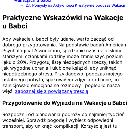
Wakacjach u Babci
Pomysły na Aktywności Kreatywne podczas Wakacji
Praktyczne Wskazówki na Wakacje
u Babci
Aby wakacje u babci były udane, warto zacząć od
dobrego przygotowania. Na podstawie badań American
Psychological Association, spędzanie czasu z bliskimi
starszymi członkami rodziny może zmniejszyć poziom
lęku o 20%. Przygotuj listę niezbędnych rzeczy, takich
jak wygodne ubrania i ulubione książki, aby uniknąć
niepotrzebnego stresu. Przykładowo, podczas mojego
ostatniego pobytu, spakowałem zdjęcia rodzinne, co
zainicjowało emocjonalne rozmowy i pogłębiło naszą
więź.
zapoznaj się z powiązaną treścią
Przygotowanie do Wyjazdu na Wakacje u Babci
Rozpocznij od planowania podróży co najmniej tydzień
wcześniej. Sprawdź pogodę i wybierz odpowiedni
transport, aby uniknąć komplikacji. Korzyścią jest tu