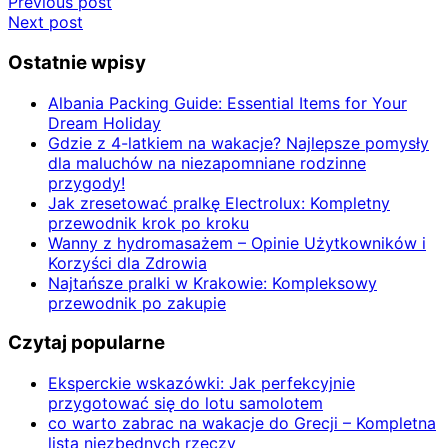
Nawigacja
Previous post
Next post
wpisu
Ostatnie wpisy
Albania Packing Guide: Essential Items for Your
Dream Holiday
Gdzie z 4-latkiem na wakacje? Najlepsze pomysły
dla maluchów na niezapomniane rodzinne
przygody!
Jak zresetować pralkę Electrolux: Kompletny
przewodnik krok po kroku
Wanny z hydromasażem – Opinie Użytkowników i
Korzyści dla Zdrowia
Najtańsze pralki w Krakowie: Kompleksowy
przewodnik po zakupie
Czytaj popularne
Eksperckie wskazówki: Jak perfekcyjnie
przygotować się do lotu samolotem
co warto zabrac na wakacje do Grecji – Kompletna
lista niezbędnych rzeczy