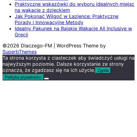
Praktyczne wskazówki do wyboru idealnych miejsc
na wakacje z dzieckiem
Jak Pokonać Wilgoć w Łazience: Praktyczne
Porady i Innowacyjne Metody
Idealny Pakunek na Rajskie Wakacje All Inclusive w
Grecji
©2026 Dlaczego-FM
| WordPress Theme by
SuperbThemes
Ta strona korzysta z ciasteczek aby świadczyć usługi na
najwyższym poziomie. Dalsze korzystanie ze strony
oznacza, że zgadzasz się na ich użycie.
Zgoda
Polityka prywatności