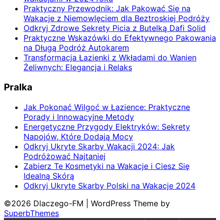
Praktyczny Przewodnik: Jak Pakować Się na
Wakacje z Niemowlęciem dla Beztroskiej Podróży
Odkryj Zdrowe Sekrety Picia z Butelką Dafi Solid
Praktyczne Wskazówki do Efektywnego Pakowania
na Długą Podróż Autokarem
Transformacja Łazienki z Wkładami do Wanien
Żeliwnych: Elegancja i Relaks
Pralka
Jak Pokonać Wilgoć w Łazience: Praktyczne
Porady i Innowacyjne Metody
Energetyczne Przygody Elektryków: Sekrety
Napojów, Które Dodają Mocy
Odkryj Ukryte Skarby Wakacji 2024: Jak
Podróżować Najtaniej
Zabierz Te Kosmetyki na Wakacje i Ciesz Się
Idealną Skórą
Odkryj Ukryte Skarby Polski na Wakacje 2024
©2026 Dlaczego-FM
| WordPress Theme by
SuperbThemes