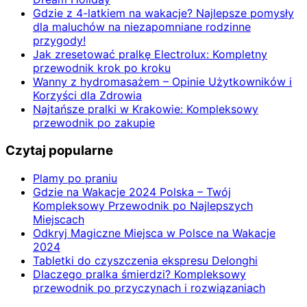
Gdzie z 4-latkiem na wakacje? Najlepsze pomysły
dla maluchów na niezapomniane rodzinne
przygody!
Jak zresetować pralkę Electrolux: Kompletny
przewodnik krok po kroku
Wanny z hydromasażem – Opinie Użytkowników i
Korzyści dla Zdrowia
Najtańsze pralki w Krakowie: Kompleksowy
przewodnik po zakupie
Czytaj popularne
Plamy po praniu
Gdzie na Wakacje 2024 Polska – Twój
Kompleksowy Przewodnik po Najlepszych
Miejscach
Odkryj Magiczne Miejsca w Polsce na Wakacje
2024
Tabletki do czyszczenia ekspresu Delonghi
Dlaczego pralka śmierdzi? Kompleksowy
przewodnik po przyczynach i rozwiązaniach