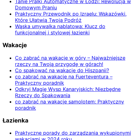
Tanie Pralki Automatyczne w Łodzi: Rewolucja w
Domowym Praniu
Praktyczny Przewodnik po Izraelu: Wskazówki,
Które Ułatwią Twoją Podróż
Wąska umywalka nablatowa: Klucz do
funkcjonalnej i stylowej łazienki
Wakacje
Co zabrać na wakacje w góry – Najważniejsze
rzeczy na Twoją przygodę w górach!
Co spakować na wakacje do Hiszpanii?
co zabrać na wakacje na Fuerteventura –
Praktyczny poradnik
Odkryj Magię Wysp Kanaryjskich: Niezbędne
Rzeczy do Spakowania
co zabrać na wakacje samolotem: Praktyczny
poradnik
Łazienka
Praktyczne porady do zarządzania wykupionymi
wakacjami w 2024 roku