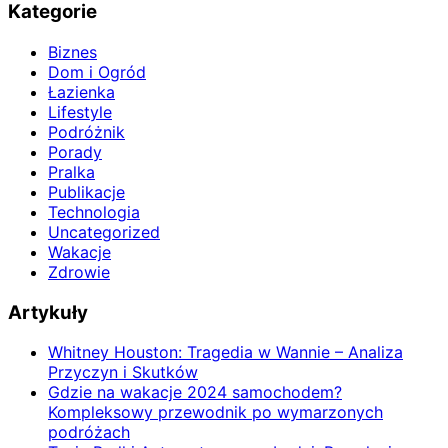
Kategorie
Biznes
Dom i Ogród
Łazienka
Lifestyle
Podróżnik
Porady
Pralka
Publikacje
Technologia
Uncategorized
Wakacje
Zdrowie
Artykuły
Whitney Houston: Tragedia w Wannie – Analiza
Przyczyn i Skutków
Gdzie na wakacje 2024 samochodem?
Kompleksowy przewodnik po wymarzonych
podróżach