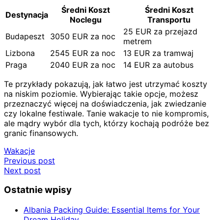
Średni Koszt
Średni Koszt
Destynacja
Noclegu
Transportu
25 EUR za przejazd
Budapeszt
3050 EUR za noc
metrem
Lizbona
2545 EUR za noc
13 EUR za tramwaj
Praga
2040 EUR za noc
14 EUR za autobus
Te przykłady pokazują, jak łatwo jest utrzymać koszty
na niskim poziomie. Wybierając takie opcje, możesz
przeznaczyć więcej na doświadczenia, jak zwiedzanie
czy lokalne festiwale. Tanie wakacje to nie kompromis,
ale mądry wybór dla tych, którzy kochają podróże bez
granic finansowych.
Wakacje
Nawigacja
Previous post
Next post
wpisu
Ostatnie wpisy
Albania Packing Guide: Essential Items for Your
Dream Holiday