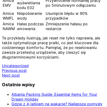
Amica
Przywrócenie normalnej pracy
wyświetlania
EMV
po 5minutowym odłączeniu
kodu E02
Amica
Niepobieranie
Usunięcie błędu w 90%
WMFL
wody
przypadków
Amica
Hałas podczas
Zmniejszenie hałasu po
NAWM
wirowania
restarcie
Te przykłady ilustrują, jak reset nie tylko naprawia, ale
także optymalizuje pracę pralki, co jest kluczowe dla
codziennego komfortu. Pamiętaj, że po resetowaniu
zawsze przetestuj urządzenie, aby cieszyć się
długoterminowymi korzyściami.
Uncategorized
Nawigacja
Previous post
Next post
wpisu
Ostatnie wpisy
Albania Packing Guide: Essential Items for Your
Dream Holiday
Gdzie z 4-latkiem na wakacje? Najlepsze pomysły