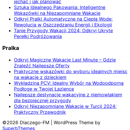
jechać i jak planować
Sztuka Idealnego Pakowania: Inteligentne
Wskazówki na Niezapomniane Wakacje
Odkryj Pralki Automatyczne na Ciepłą Wodę:
Rewolucja w Oszczędzaniu Energii i Ekologii
Tanie Przygody Wakacji 2024: Odkryj Ukryte
Perełki Podróżowania
Pralka
Odkryj Magiczne Wakacje Last Minute – Gdzie
Znaleźć Najlepsze Oferty
Praktyczne wskazówki do wyboru idealnych miejsc
na wakacje z dzieckiem
Wykładzina PCV: Idealny Wybór na Wodoodporną
Podłogę w Twojej Łazience
Najlepsze destynacje wakacyjne z niemowlakiem
dla bezpiecznej przygody
Odkryj Niezapomniane Wakacje w Turcji 2024:
Praktyczny Przewodnik
©2026 Dlaczego-FM
| WordPress Theme by
SuperbThemes