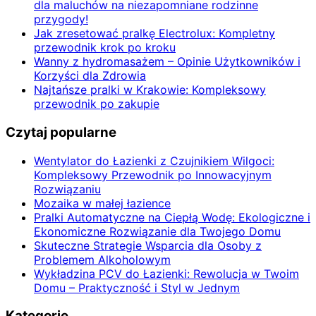
dla maluchów na niezapomniane rodzinne
przygody!
Jak zresetować pralkę Electrolux: Kompletny
przewodnik krok po kroku
Wanny z hydromasażem – Opinie Użytkowników i
Korzyści dla Zdrowia
Najtańsze pralki w Krakowie: Kompleksowy
przewodnik po zakupie
Czytaj popularne
Wentylator do Łazienki z Czujnikiem Wilgoci:
Kompleksowy Przewodnik po Innowacyjnym
Rozwiązaniu
Mozaika w małej łazience
Pralki Automatyczne na Ciepłą Wodę: Ekologiczne i
Ekonomiczne Rozwiązanie dla Twojego Domu
Skuteczne Strategie Wsparcia dla Osoby z
Problemem Alkoholowym
Wykładzina PCV do Łazienki: Rewolucja w Twoim
Domu – Praktyczność i Styl w Jednym
Kategorie