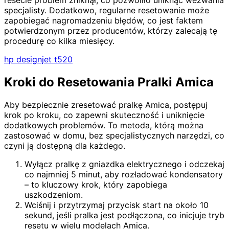
resecie problem zniknął, co pozwoliło uniknąć wezwania
specjalisty. Dodatkowo, regularne resetowanie może
zapobiegać nagromadzeniu błędów, co jest faktem
potwierdzonym przez producentów, którzy zalecają tę
procedurę co kilka miesięcy.
hp designjet t520
Kroki do Resetowania Pralki Amica
Aby bezpiecznie zresetować pralkę Amica, postępuj
krok po kroku, co zapewni skuteczność i uniknięcie
dodatkowych problemów. To metoda, którą można
zastosować w domu, bez specjalistycznych narzędzi, co
czyni ją dostępną dla każdego.
Wyłącz pralkę z gniazdka elektrycznego i odczekaj
co najmniej 5 minut, aby rozładować kondensatory
– to kluczowy krok, który zapobiega
uszkodzeniom.
Wciśnij i przytrzymaj przycisk start na około 10
sekund, jeśli pralka jest podłączona, co inicjuje tryb
resetu w wielu modelach Amica.