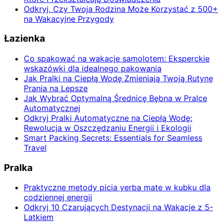
Odkryj, Czy Twoja Rodzina Może Korzystać z 500+
na Wakacyjne Przygody
Łazienka
Co spakować na wakacje samolotem: Eksperckie
wskazówki dla idealnego pakowania
Jak Pralki na Ciepłą Wodę Zmieniają Twoją Rutynę
Prania na Lepsze
Jak Wybrać Optymalną Średnicę Bębna w Pralce
Automatycznej
Odkryj Pralki Automatyczne na Ciepłą Wodę:
Rewolucja w Oszczędzaniu Energii i Ekologii
Smart Packing Secrets: Essentials for Seamless
Travel
Pralka
Praktyczne metody picia yerba mate w kubku dla
codziennej energii
Odkryj 10 Czarujących Destynacji na Wakacje z 5-
Latkiem