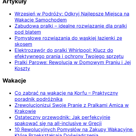
Artykuły
Wrzesień w Podróży: Odkryj Najlepsze Miejsca na
Wakacje Samochodem
Zabudowa pralki – idealne rozwiązanie dla pralki
pod blatem
Pomysłowe rozwiązania do wąskiej łazienki ze
skosem
Elektrozawór do pralki Whirlpool: Klucz do
efektywnego prania i ochrony Twojego sprzętu
Pralki Parowe: Rewolucja w Domowym Praniu i Jej
Koszty
Wakacje
Co zabrać na wakacje na Korfu – Praktyczny
poradnik podróżnika
Zrewolucjonizuj Swoje Pranie z Pralkami Amica w
Krakowie
Ostateczny przewodnik: Jak perfekcyjnie
spakować się na all-inclusive w Grecji
10 Rewolucyjnych Pomysłów na Zakupy Wakacyjne,
Które Przekształcają Doświadczenia