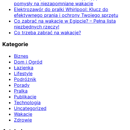
pomysły na niezapomniane wakacje
Elektrozawór do pralki Whirlpool: Klucz do
efektywnego prania i ochrony Twojego sprzętu
Co zabrać na wakacje w Egipcie? – Pełna lista
niezbędnych rzeczy!
Co trzeba zabrać na wakacje?
Kategorie
Biznes
Dom i Ogród
Łazienka
Lifestyle
Podróżnik
Porady
Pralka
Publikacje
Technologia
Uncategorized
Wakacje
Zdrowie