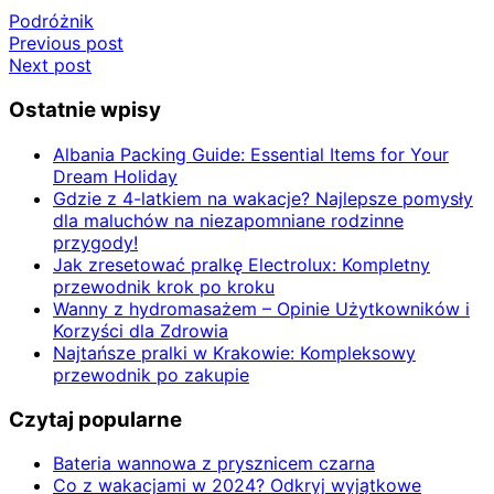
Podróżnik
Nawigacja
Previous post
Next post
wpisu
Ostatnie wpisy
Albania Packing Guide: Essential Items for Your
Dream Holiday
Gdzie z 4-latkiem na wakacje? Najlepsze pomysły
dla maluchów na niezapomniane rodzinne
przygody!
Jak zresetować pralkę Electrolux: Kompletny
przewodnik krok po kroku
Wanny z hydromasażem – Opinie Użytkowników i
Korzyści dla Zdrowia
Najtańsze pralki w Krakowie: Kompleksowy
przewodnik po zakupie
Czytaj popularne
Bateria wannowa z prysznicem czarna
Co z wakacjami w 2024? Odkryj wyjątkowe