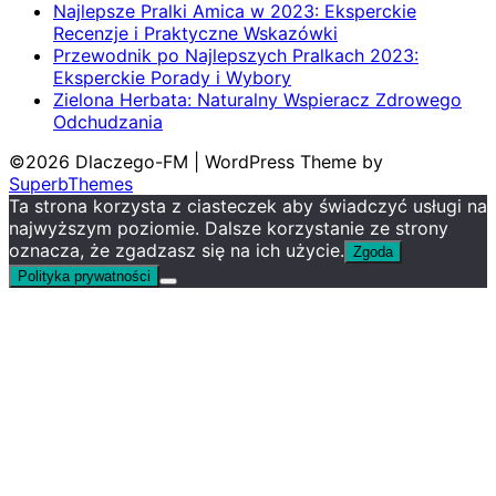
Najlepsze Pralki Amica w 2023: Eksperckie
Recenzje i Praktyczne Wskazówki
Przewodnik po Najlepszych Pralkach 2023:
Eksperckie Porady i Wybory
Zielona Herbata: Naturalny Wspieracz Zdrowego
Odchudzania
©2026 Dlaczego-FM
| WordPress Theme by
SuperbThemes
Ta strona korzysta z ciasteczek aby świadczyć usługi na
najwyższym poziomie. Dalsze korzystanie ze strony
oznacza, że zgadzasz się na ich użycie.
Zgoda
Polityka prywatności