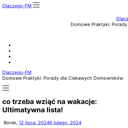
Skip
Dlaczego-FM
to
content
Dlac
Domowe Praktyki: Porad
Dlaczego-FM
Domowe Praktyki: Porady dla Ciekawych Domowników
co trzeba wziąć na wakacje:
Ultimatywna lista!
Borek,
12 lipca, 2024
6 lutego, 2024